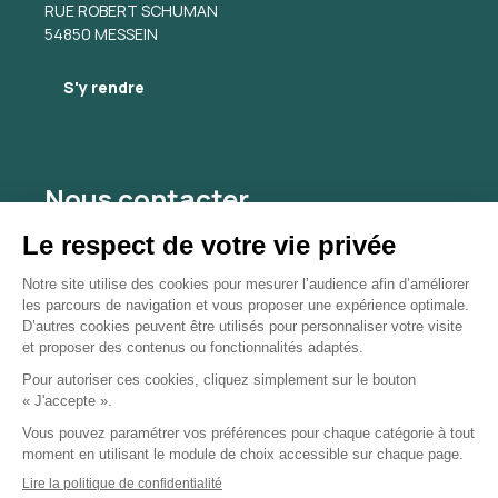
RUE ROBERT SCHUMAN
54850 MESSEIN
S'y rendre
Nous contacter
hussoncharles@gmail.com
03 60 35 30 98
Nous contacter
Mentions légales
CGU