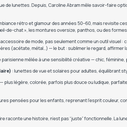
ue de lunettes. Depuis, Caroline Abram mêle savoir-faire opti
ambiance rétro et glamour des années 50–60, mais revisite c
 œil-de-chat », les montures oversize, panthos, ou des forme
essoire de mode, pas seulement comme un outil visuel : cou
es (acétate, métal…) — le but : sublimer le regard, affirmer l
e parisienne mêlée à une sensibilité créative — chic, féminine,
laire)
: lunettes de vue et solaires pour adultes, équilibrant st
— plus légère, colorée, parfois plus douce ou ludique, parfaite
es pensées pour les enfants, reprenant l’esprit couleur, con
re raconte une histoire, n’est pas “juste” fonctionnelle. La l